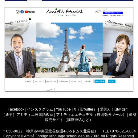
Facebook
|
インスタグラム
|
YouTube
|
X（旧twitter）
|
講師X（旧twitter）
［通学］アミティエ外国語教室
|
アミティエエチュデル（自習勉強ツール）
|
教材
販売サイト（講座申込など）
〒650-0012 神戸市中央区北長狭通4-3-5ドムス北長狭1F TEL / 078-321-0034
Copyright © Amitié Foreign language school depuis 2002. All Rights Reserved.