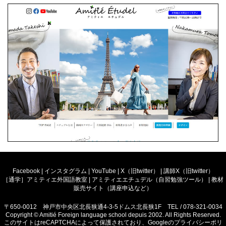
Facebook
|
インスタグラム
|
YouTube
|
X（旧twitter）
|
講師X（旧twitter）
［通学］アミティエ外国語教室
|
アミティエエチュデル（自習勉強ツール）
|
教材
販売サイト（講座申込など）
〒650-0012 神戸市中央区北長狭通4-3-5ドムス北長狭1F TEL / 078-321-0034
Copyright © Amitié Foreign language school depuis 2002. All Rights Reserved.
このサイトはreCAPTCHAによって保護されており、Googleの
プライバシーポリ