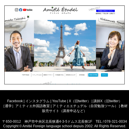
Facebook
|
インスタグラム
|
YouTube
|
X（旧twitter）
|
講師X（旧twitter）
［通学］アミティエ外国語教室
|
アミティエエチュデル（自習勉強ツール）
|
教材
販売サイト（講座申込など）
〒650-0012 神戸市中央区北長狭通4-3-5ドムス北長狭1F TEL / 078-321-0034
Copyright © Amitié Foreign language school depuis 2002. All Rights Reserved.