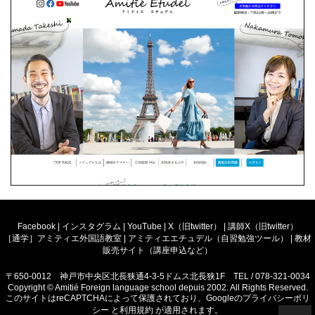
Facebook
|
インスタグラム
|
YouTube
|
X（旧twitter）
|
講師X（旧twitter）
［通学］アミティエ外国語教室
|
アミティエエチュデル（自習勉強ツール）
|
教材
販売サイト（講座申込など）
〒650-0012 神戸市中央区北長狭通4-3-5ドムス北長狭1F TEL / 078-321-0034
Copyright © Amitié Foreign language school depuis 2002. All Rights Reserved.
このサイトはreCAPTCHAによって保護されており、Googleの
プライバシーポリ
シー
と
利用規約
が適用されます。