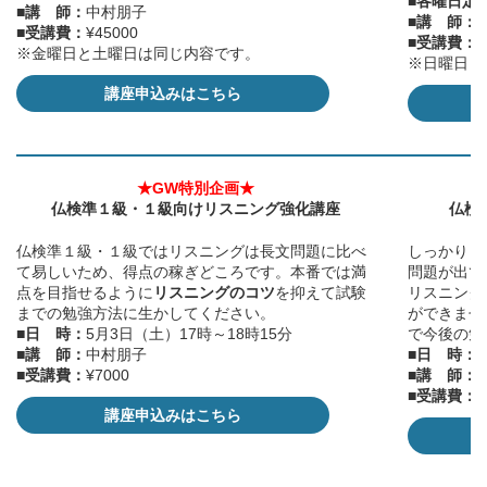
■各曜日定
■講 師：
中村朋子
■講 師：
■受講費：
¥45000
■受講費：
¥
※金曜日と土曜日は同じ内容です。
※日曜日と
講座申込みはこちら
★GW特別企画★
仏検準１級・１級向けリスニング強化講座
仏検
仏検準１級・１級ではリスニングは長文問題に比べ
しっかりと
て易しいため、得点の稼ぎどころです。本番では満
問題が出て
点を目指せるように
リスニングのコツ
を抑えて試験
リスニング
までの勉強方法に生かしてください。
ができませ
■日 時：
5月3日（土）17時～18時15分
で今後の勉
■講 師：
中村朋子
■日 時：
■受講費：
¥7000
■講 師：
■
受講費：
¥
講座申込みはこちら