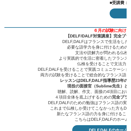
■受講費：
¥
６月の試験に向けて
【DELF/DALF対策講座】完全プ
DELF,DALFはフランスで生活をし
必要な語学力を身に付けるための
文法や読解力が問われる仏検
より実践的で生活に密着したフランス
仏検を受けることで文法力が
DELF,DALFを受けることで実践コミュニケーシ
両方の試験を受けることで総合的なフランス語力
レッスンはDELF,DALF指導歴23年の
現役の面接官（Sublime先生）
聴解、読解、作文、面接の4項目におい
４項目全体を底上げするための
完全プラ
DELF,DALFのための勉強はフランス語の
これまで仏検しか受けてこなかった方もDELF
新たなフランス語の力を身に付けること
こちらはDELF,DALFのホー
DELF,DALFのホーム