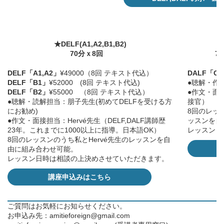
★DELF(A1,A2,B1,B2)
70分ｘ8回
7
DELF「A1,A2」
¥49000（8回 テキスト代込）
DALF「C1
DELF「B1」
¥52000 (8回 テキスト代込)
●聴解・作
DELF「B2」
¥55000 （8回 テキスト代込）
●作文・面接
●聴解・読解担当：朋子先生(初めてDELFを受ける方
接官）
にお勧め)
8回のレッス
●作文・面接担当：Hervé先生（DELF,DALF講師歴
ッスンを自
23年。これまでに1000以上に指導。日本語OK）
レッスン日
8回のレッスンのうち私とHervé先生のレッスンを自
由に組み合わせ可能。
レッスン日時は相談の上決めさせていただきます。
講座申込みはこちら
ご質問はお気軽にお知らせください。
お申込み先：
amitieforeign@gmail.com