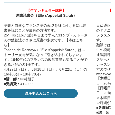
【年間レギュラー講座】
【
原書読書会（Elle s’appelait Sarah）
語彙と自然なフランス語の表現を身に付けるには原
日仏通訳・
書を読むことが最良の方法です。
のテクニッ
25年間に16か国語を自国で学んだロンブ・カトーさ
レッスンの
んの勉強法がまさに原書の多読です。【
本はこち
す。
ら
】
翻訳では一
Tatiana de Rosnayの「Elle s’appelait Sarah」はス
生の模範訳
トーリー展開が気になって引き込まれてしまいま
通訳訓練の
す。1940年代のフランスの政治背景も知ることがで
ス語へと訳
きるお勧めの1冊です。
レッスンに
4月27日（日）、5月18日（日）、6月22日（日）の
すのでぜひ
https://yo
16時50分～18時(70分)
【木曜日】
■講 師：
中村朋子
日 20時～
■受講費：
¥12500
【日曜日】
日 20時～
講座申込みはこちら
※木曜日と
ン時間が
7
■各曜日定
■講 師：
T