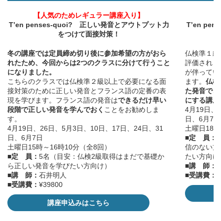
【人気のためレギュラー講座入り】
【
T’en penses-quoi? 正しい発音とアウトプット力
T’en p
をつけて面接対策！
冬の講座では定員締め切り後に参加希望の方がおら
仏検準１級
れたため、今回からは2つのクラスに分けて行うこと
評価されま
になりました。
が伴ってい
こちらのクラスでは仏検準２級以上で必要になる面
ます。
仏検
接対策のために正しい発音とフランス語の定番の表
た発音でさ
現を学びます。フランス語の発音は
できるだけ早い
にする講座
段階で正しい発音を学んでおく
ことをお勧めしま
4月19日、
す。
日、6月7日
4月19日、26日、5月3日、10日、17日、24日、31
土曜日18時
日、6月7日
■定 員：
土曜日15時～16時10分（全8回）
信のない方
■定 員：
5名（目安：仏検2級取得はまだで基礎か
たい方向け
ら正しい発音を学びたい方向け）
■講 師：
■講 師：
石井明人
■受講費：
¥
■受講費：
¥39800
講座申込みはこちら