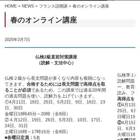
HOME
>
NEWS
>
フランス語開講
>
春のオンライン講座
春のオンライン講座
2025年3月7日
仏検2級直前対策講座
（読解・文法中心）
仏検準１級
仏検２級から長文問題が多くなり内容も複雑になっ
読解問題と
てきます。
合格するためには長文問題で高得点を取
ー、教育な
ることが必須
であるため、この講座では過去20年間
読み、フラ
の過去問題を使い、読解力を上げていきます。
高得点を目
①4月11日、18日、25日、5月2日、9日、16日、23
①
4月13日
日、30日
25日、6月
金曜日18時45分～20時（全8回）
日曜日15時
②４月12日、19日、26日、5月3日、10日、17日、
②
4月15日
24日、31日
日、6月3日
土曜日16時～17時15分（全8回）
火曜日18時
■各曜日定員：
5名