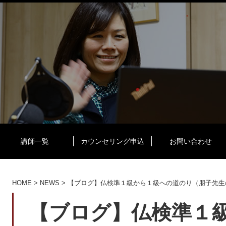
講師一覧
カウンセリング申込
お問い合わせ
HOME
>
NEWS
>
【ブログ】仏検準１級から１級への道のり（朋子先生
【ブログ】仏検準１