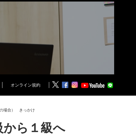
オンライン規約
の場合） きっかけ
級から１級へ