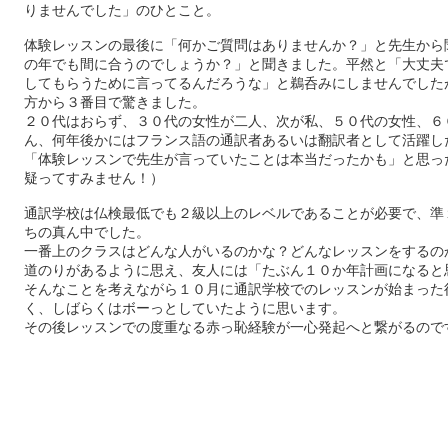
りませんでした」のひとこと。
体験レッスンの最後に「何かご質問はありませんか？」と先生から
の年でも間に合うのでしょうか？」と聞きました。平然と「大丈夫
してもらうために言ってるんだろうな」と鵜呑みにしませんでした
方から３番目で驚きました。
２０代はおらず、３０代の女性が二人、次が私、５０代の女性、６
ん、何年後かにはフランス語の通訳者あるいは翻訳者として活躍し
「体験レッスンで先生が言っていたことは本当だったかも」と思っ
疑ってすみません！）
通訳学校は仏検最低でも２級以上のレベルであることが必要で、準
ちの真ん中でした。
一番上のクラスはどんな人がいるのかな？どんなレッスンをするの
道のりがあるように思え、友人には「たぶん１０か年計画になると
そんなことを考えながら１０月に通訳学校でのレッスンが始まった
く、しばらくはボーっとしていたように思います。
その後レッスンでの度重なる赤っ恥経験が一心発起へと繋がるので