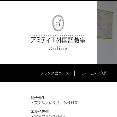
フランス語コース
ル・モンド入門
朋子先生
・英文法／仏文法／仏検対策
エルベ先生
・実践フランス語会話