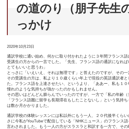
の道のり（朋子先生
っかけ
2020年10月23日
通訳学校に通い始め、何かに取り付かれたように３年間フランス語
受講生の方からの一言でした。「先生、フランス語の通訳になれば
とてもいいと思うわ」
とっさに「いえいえ、それは無理です」と答えたのですが、その一
その受講生の方は、私より１０歳くらい年上で現役の英語通訳者と
た。フランス語を上達させたい、というより、「ああー、私も１０
憧れのような気持ちが強かったのかもしれません。
その思いはどんどん膨らんでいったのですが、一方で「私の年齢（
「フランス語圏に留学も長期滞在もしたことないし」という気持ち
は数か月かかりました。
通訳学校の体験レッスンには私以外にもう一人、２０代後半くらい
さに今私がYouTubeで配信している「NHKニュース」のフラン
言わされました。もう一人の方がスラスラと和訳する一方で、その