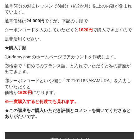
通常50分の対面レッスンで8回分（約2か月）以上の内容が含まれ
ています。
通常価格は
24,000円
ですが、下記の手順で
クーポンコードを入力していただくと
1620円
で購入できますので
是非活用ください。
★購入手順
①
udemy.com
のホームページでアカウントを作成します。
②検索で「
初めてのフランス語
」と入れていただくと私の講座が
出てきます。
③クーポンコードという欄に「20210116NAKAMURA」を入力し
ていただくと
価格が
1620円
になります。
※一度購入すると何度でも見れます。
★この講座をご購入いただき評価とコメントを書いてくださると
ありがたいです。