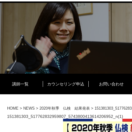
講師一覧
カウンセリング申込
お問い合わせ
HOME
>
NEWS
>
2020年秋季 仏検 結果発表
>
151381303_51776283
151381303_517762832959807_5743800413614206952_n(1)