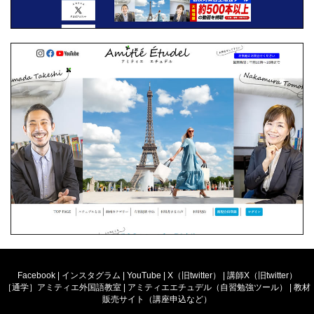
Facebook
|
インスタグラム
|
YouTube
|
X（旧twitter）
|
講師X（旧twitter）
［通学］アミティエ外国語教室
|
アミティエエチュデル（自習勉強ツール）
|
教材
販売サイト（講座申込など）