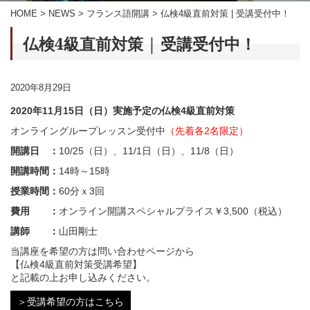
HOME
>
NEWS
>
フランス語開講
>
仏検4級直前対策 | 受講受付中！
仏検4級直前対策 | 受講受付中！
2020年8月29日
2020年11月15日（日）実施予定の仏検4級直前対策
オンライングループレッスン受付中
（先着各2名限定）
開講日 ：
10/25（日）、11/1日（日）、11/8（日）
開講時間：
14時～15時
授業時間：
60分ｘ3回
費用 ：
オンライン開講スペシャルプライス￥3,500（税込）
講師 ：
山田剛士
当講座を希望の方は問い合わせページから
【仏検4級直前対策受講希望】
と記載の上お申し込みください。
＞受講希望の方はこちら