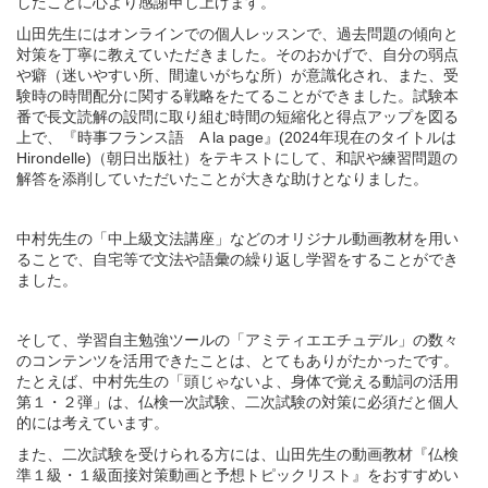
したことに心より感謝申し上げます。
山田先生にはオンラインでの個人レッスンで、過去問題の傾向と
対策を丁寧に教えていただきました。そのおかげで、自分の弱点
や癖（迷いやすい所、間違いがちな所）が意識化され、また、受
験時の時間配分に関する戦略をたてることができました。試験本
番で長文読解の設問に取り組む時間の短縮化と得点アップを図る
上で、『時事フランス語 A la page』(2024年現在のタイトルは
Hirondelle)（朝日出版社）をテキストにして、和訳や練習問題の
解答を添削していただいたことが大きな助けとなりました。
中村先生の「中上級文法講座」などのオリジナル動画教材を用い
ることで、自宅等で文法や語彙の繰り返し学習をすることができ
ました。
そして、学習自主勉強ツールの「アミティエエチュデル」の数々
のコンテンツを活用できたことは、とてもありがたかったです。
たとえば、中村先生の「頭じゃないよ、身体で覚える動詞の活用
第１・２弾」は、仏検一次試験、二次試験の対策に必須だと個人
的には考えています。
また、二次試験を受けられる方には、山田先生の動画教材『仏検
準１級・１級面接対策動画と予想トピックリスト』をおすすめい