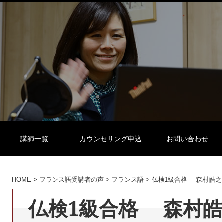
講師一覧
カウンセリング申込
お問い合わせ
HOME
>
フランス語受講者の声
>
フランス語
>
仏検1級合格 森村皓之
仏検1級合格 森村