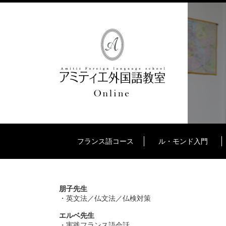
フランス語コース
ル・モンド入門
朋子先生
・英文法／仏文法／仏検対策
エルベ先生
・実践フランス語会話