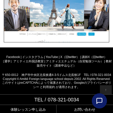
Facebook
|
インスタグラム
|
YouTube
|
X（旧twitter）
|
講師X（旧twitter）
［通学］アミティエ外国語教室
|
アミティエエチュデル（自習勉強ツール）
|
教材
販売サイト（講座申込など）
〒650-0012 神戸市中央区北長狭通4-3-5ドムス北長狭1F TEL / 078-321-0034
Copyright © Amitié Foreign language school depuis 2002. All Rights Reserved.
このサイトはreCAPTCHAによって保護されており、Googleの
プライバシーポリ
シー
と
利用規約
が適用されます。
↑
TEL / 078-321-0034
体験レッスン申し込み
お問い合わせ