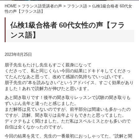
HOME
>
フランス語受講者の声
>
フランス語
>
仏検1級合格者 60代女
性の声【フランス語】
仏検1級合格者 60代女性の声【フラ
ンス語】
2023年8月25日
朋子先生もたけし先生もすごく親身になって
くださって、私と同じくらい今回の結果にドキドキしてくださっ
てたんだなあと思って、改めて感謝の気持ちでいっぱいです。
朋子先生の”本を読みなさい”というアドバイス、すごく効果があり
ました！あれで読解力が伸びたと思います。
あと聞き取りです！後半の聞き取りレッスンで試験の聞き取りも
ずいぶん去年と違ったと感じました。
まだ解答は見ていないのですが、前半部分は間違いも多かったの
ですが、読解、聞き取りは去年よりもできたと思ってました。
ディクテもよく聞けました。ただ私はスペルミスとかも多いので
自信は全くなかったのですが。
今回の結果を見て、先生の一番最初におっしゃってた、”読解と聞