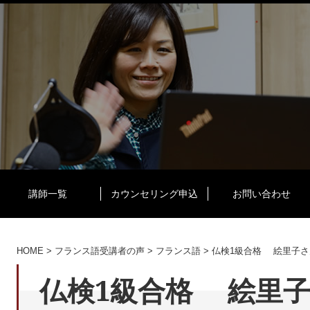
講師一覧
カウンセリング申込
お問い合わせ
HOME
>
フランス語受講者の声
>
フランス語
>
仏検1級合格 絵里子さ
仏検1級合格 絵里