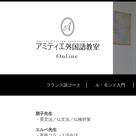
フランス語コース
ル・モンド入門
朋子先生
・英文法／仏文法／仏検対策
エルベ先生
・実践フランス語会話