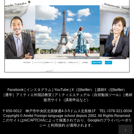
Facebook
|
インスタグラム
|
YouTube
|
X（旧twitter）
|
講師X（旧twitter）
［通学］アミティエ外国語教室
|
アミティエエチュデル（自習勉強ツール）
|
教材
販売サイト（講座申込など）
〒650-0012 神戸市中央区北長狭通4-3-5ドムス北長狭1F TEL / 078-321-0034
Copyright © Amitié Foreign language school depuis 2002. All Rights Reserved.
このサイトはreCAPTCHAによって保護されており、Googleの
プライバシーポリ
シー
と
利用規約
が適用されます。
↑