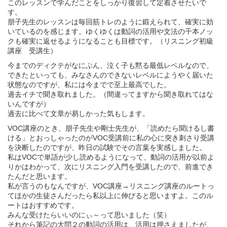
このレッスンで学んだことをしっかり復習して定着させたいで
す。
朋子先生のレッスンは毎回筋トレのように鍛えられて、確実に効
いているのを感じます。ゆくゆくは動詞の活用や文法の千本ノッ
クも確実に返せるようになることも目標です。（リスニング初級
講座 受講生）
今までのディクテがなにぶん、泣く子も黙る最低レベルなので、
できたといっても、みなさんのできないレベルにようやく届いた
状態なのですが、私には今までで至上最高でした。
過去イチで聞き取れました。（間違ってますから聞き取れてはな
いんですが）
過去に比べて文章が易しかった気もします。
VOC講座のとき、朋子先生や剛士先生が、「読めたら聞けるし書
ける」とおっしゃったのがVOC受講前に私の心に突き刺さり受講
を決断したのですが、昨日の試験でその言葉を実感しました。
私はVOCで単語が少し読めるようになって、動詞の活用が以前よ
りかはわかって、次にリスニング入門を受講したので、前進でき
たんだと思います。
私が言うのもなんですが、VOC講座→リスニング講座のルートっ
てほかの生徒さんだったら私以上に伸びると思いますよ。このル
ートはおすすめです。
みんな受けたらいいのにぃ～って思いました（笑）
それから筆記の大問２の動詞の活用は、活用は押さえましたが、